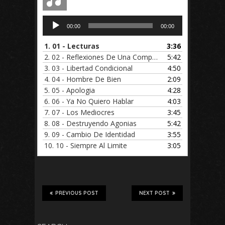
Audio
00:00
00:00
Player
1.
01 - Lecturas
3:36
2.
02 - Reflexiones De Una Computadora
5:42
3.
03 - Libertad Condicional
4:50
4.
04 - Hombre De Bien
2:09
5.
05 - Apologia
4:28
6.
06 - Ya No Quiero Hablar
4:03
7.
07 - Los Mediocres
3:45
8.
08 - Destruyendo Agonias
5:42
9.
09 - Cambio De Identidad
3:55
10.
10 - Siempre Al Limite
3:05
PREVIOUS POST
NEXT POST